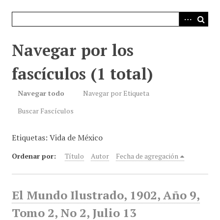
i
n
c
i
Navegar por los
p
a
fascículos (1 total)
l
Navegar todo
Navegar por Etiqueta
Buscar Fascículos
Etiquetas: Vida de México
Ordenar por:
Título
Autor
Fecha de agregación
El Mundo Ilustrado, 1902, Año 9,
Tomo 2, No 2, Julio 13