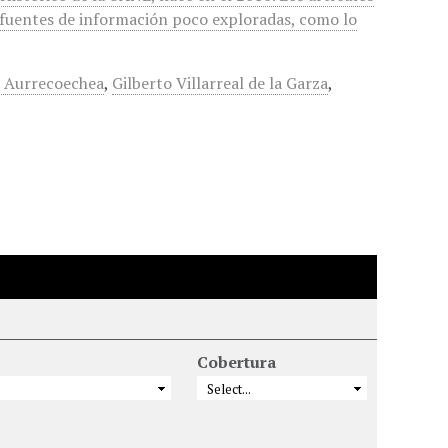
 fuentes de información poco exploradas, como lo
s Aurrecoechea
,
Gilberto Villarreal de la Garza
,
Cobertura