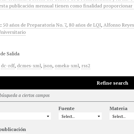
 esta publicación mensual tienen como finalidad proporcionar
:
50 años de Preparatoria No. 7
,
80 años de LQI
,
Alfonso Reye
niversitario
de Salida
,
dc-rdf
,
dcmes-xml
,
json
,
omeka-xml
,
rss2
Refine search
 búsqueda a ciertos campos
Fuente
Materia
publicación