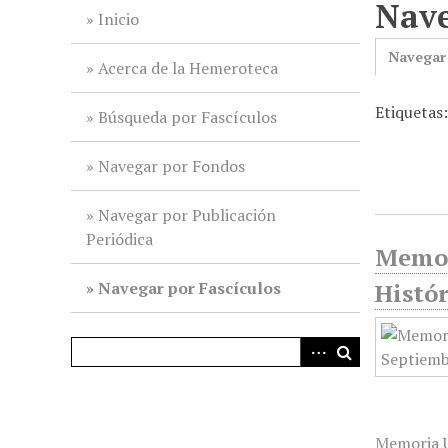
Nave
i
Inicio
n
Navegar
c
Acerca de la Hemeroteca
i
Etiquetas
p
Búsqueda por Fascículos
a
l
Navegar por Fondos
Navegar por Publicación
Periódica
Memor
Navegar por Fascículos
Histór
Memoria U