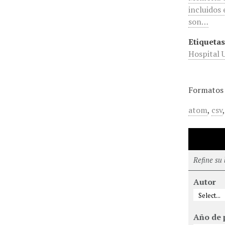
incluidos
son…
Etiquetas
Hospital U
Formatos 
atom
,
csv
Refine su
Autor
Año de 