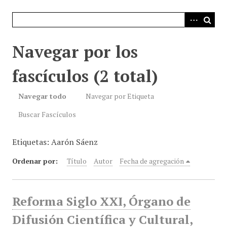
i
n
c
i
Navegar por los
p
a
fascículos (2 total)
l
Navegar todo
Navegar por Etiqueta
Buscar Fascículos
Etiquetas: Aarón Sáenz
Ordenar por:
Título
Autor
Fecha de agregación
Reforma Siglo XXI, Órgano de
Difusión Científica y Cultural,