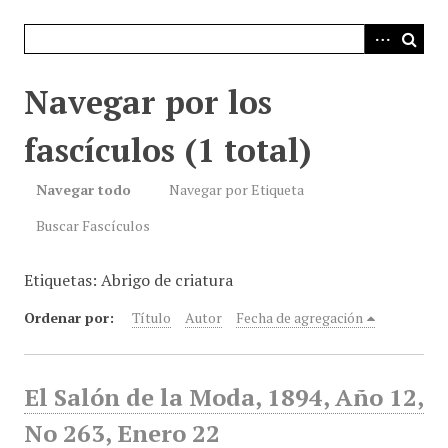
i
n
c
i
Navegar por los
p
a
fascículos (1 total)
l
Navegar todo
Navegar por Etiqueta
Buscar Fascículos
Etiquetas: Abrigo de criatura
Ordenar por:
Título
Autor
Fecha de agregación
El Salón de la Moda, 1894, Año 12,
No 263, Enero 22