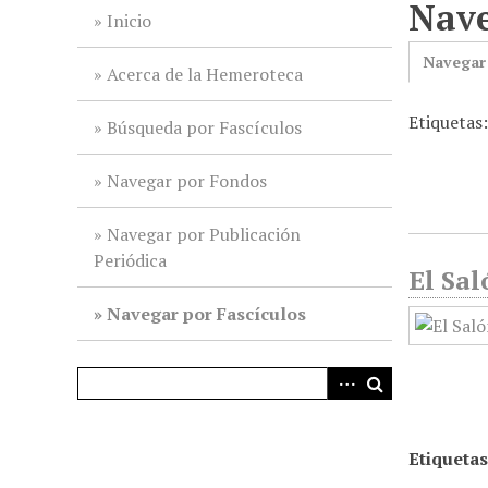
Nave
i
Inicio
n
Navegar
c
Acerca de la Hemeroteca
i
Etiquetas:
p
Búsqueda por Fascículos
a
l
Navegar por Fondos
Navegar por Publicación
Periódica
El Sal
Navegar por Fascículos
Etiquetas