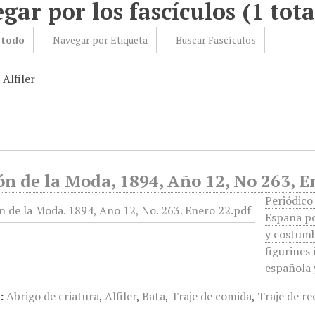
gar por los fascículos (1 tota
 todo
Navegar por Etiqueta
Buscar Fascículos
 Alfiler
ón de la Moda, 1894, Año 12, No 263, E
Periódico
España po
y costumb
figurines
española
:
Abrigo de criatura
,
Alfiler
,
Bata
,
Traje de comida
,
Traje de r