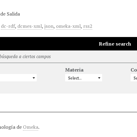
de Salida
,
dc-rdf
,
dcmes-xml
,
json
,
omeka-xml
,
rss2
Refine search
 búsqueda a ciertos campos
Materia
Co
nología de
Omeka
.