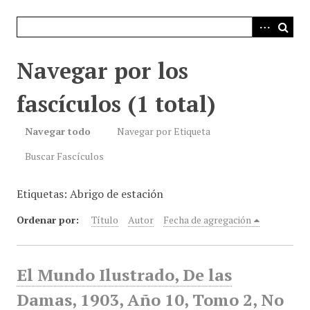
i
n
c
i
Navegar por los
p
a
fascículos (1 total)
l
Navegar todo
Navegar por Etiqueta
Buscar Fascículos
Etiquetas: Abrigo de estación
Ordenar por:
Título
Autor
Fecha de agregación
El Mundo Ilustrado, De las
Damas, 1903, Año 10, Tomo 2, No