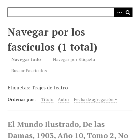
i
n
c
i
Navegar por los
p
a
fascículos (1 total)
l
Navegar todo
Navegar por Etiqueta
Buscar Fascículos
Etiquetas: Trajes de teatro
Ordenar por:
Título
Autor
Fecha de agregación
El Mundo Ilustrado, De las
Damas, 1903, Año 10, Tomo 2, No