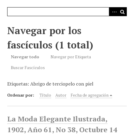
i
n
c
i
Navegar por los
p
a
fascículos (1 total)
l
Navegar todo
Navegar por Etiqueta
Buscar Fascículos
Etiquetas: Abrigo de terciopelo con piel
Ordenar por:
Título
Autor
Fecha de agregación
La Moda Elegante Ilustrada,
1902, Año 61, No 38, Octubre 14