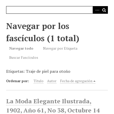
i
n
c
i
Navegar por los
p
a
fascículos (1 total)
l
Navegar todo
Navegar por Etiqueta
Buscar Fascículos
Etiquetas: Traje de piel para otoño
Ordenar por:
Título
Autor
Fecha de agregación
La Moda Elegante Ilustrada,
1902, Año 61, No 38, Octubre 14