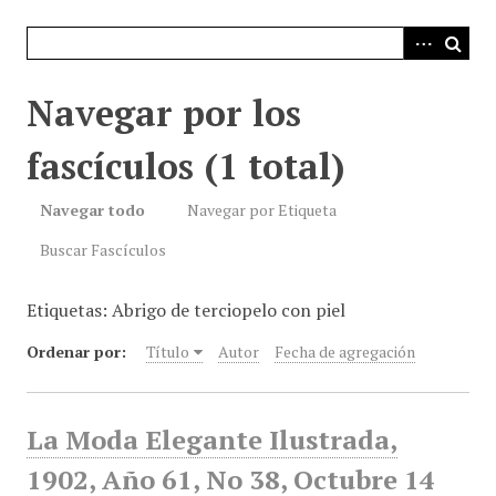
i
n
c
i
Navegar por los
p
a
fascículos (1 total)
l
Navegar todo
Navegar por Etiqueta
Buscar Fascículos
Etiquetas: Abrigo de terciopelo con piel
Ordenar por:
Título
Autor
Fecha de agregación
La Moda Elegante Ilustrada,
1902, Año 61, No 38, Octubre 14