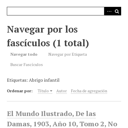
i
n
c
i
Navegar por los
p
a
fascículos (1 total)
l
Navegar todo
Navegar por Etiqueta
Buscar Fascículos
Etiquetas: Abrigo infantil
Ordenar por:
Título
Autor
Fecha de agregación
El Mundo Ilustrado, De las
Damas, 1903, Año 10, Tomo 2, No