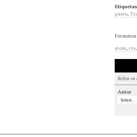
Etiquetas
paseo
,
Tra
Formatos 
atom
,
csv
Refine su
Autor