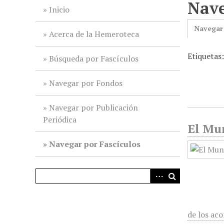
Nave
i
Inicio
n
Navegar
c
Acerca de la Hemeroteca
i
Etiquetas:
p
Búsqueda por Fascículos
a
l
Navegar por Fondos
Navegar por Publicación
Periódica
El Mun
Navegar por Fascículos
de los ac