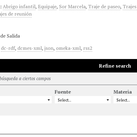
:
Abrigo infantil
,
Equipaje
,
Sor Marcela
,
Traje de paseo
,
Trajes
jes de reunión
de Salida
,
dc-rdf
,
dcmes-xml
,
json
,
omeka-xml
,
rss2
Refine search
 búsqueda a ciertos campos
Fuente
Materia