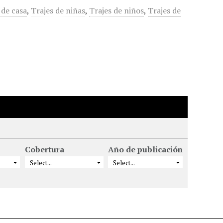
 de casa
,
Trajes de niñas
,
Trajes de niños
,
Trajes de
Cobertura
Año de publicación