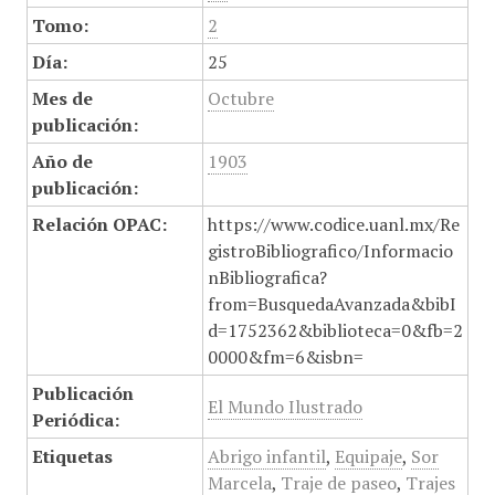
Tomo:
2
Día:
25
Mes de
Octubre
publicación:
Año de
1903
publicación:
Relación OPAC:
https://www.codice.uanl.mx/Re
gistroBibliografico/Informacio
nBibliografica?
from=BusquedaAvanzada&bibI
d=1752362&biblioteca=0&fb=2
0000&fm=6&isbn=
Publicación
El Mundo Ilustrado
Periódica:
Etiquetas
Abrigo infantil
,
Equipaje
,
Sor
Marcela
,
Traje de paseo
,
Trajes