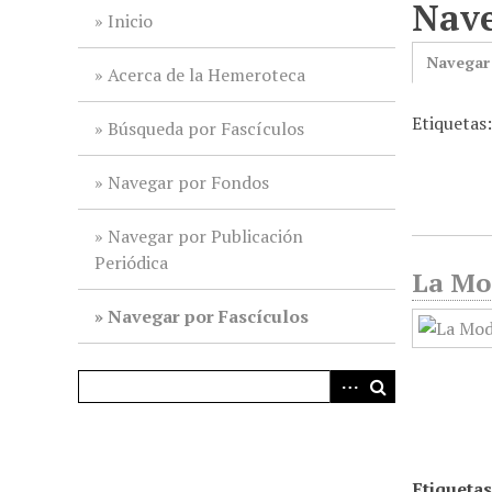
Nave
i
Inicio
n
Navegar
c
Acerca de la Hemeroteca
i
Etiquetas
p
Búsqueda por Fascículos
a
l
Navegar por Fondos
Navegar por Publicación
Periódica
La Mod
Navegar por Fascículos
Etiquetas