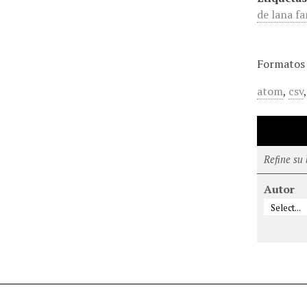
de lana fa
Formatos 
atom
,
csv
Refine su
Autor