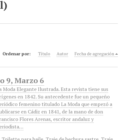
l)
Ordenar por:
Título
Autor
Fecha de agregación
o 9, Marzo 6
a Moda Elegante Ilustrada. Esta revista tiene sus
rígenes en 1842. Su antecedente fue un pequeño
eriódico femenino titulado La Moda que empezó a
ublicarse en Cádiz en 1841, de la mano de don
rancisco Flores Arenas, escritor andaluz y
eriodista…
,
Toilette para baile
,
Traje de hechura sastre
,
Traje