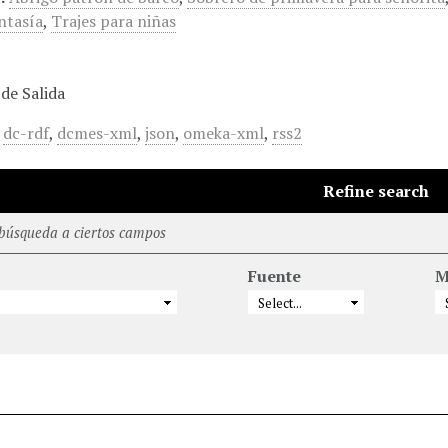
ntasía
,
Trajes para niñas
de Salida
,
dc-rdf
,
dcmes-xml
,
json
,
omeka-xml
,
rss2
Refine search
 búsqueda a ciertos campos
Fuente
M