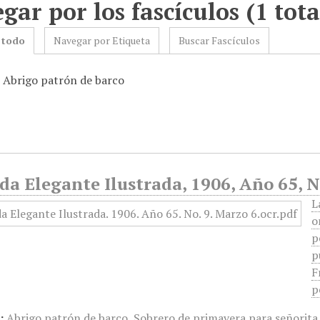
gar por los fascículos (1 tota
 todo
Navegar por Etiqueta
Buscar Fascículos
: Abrigo patrón de barco
a Elegante Ilustrada, 1906, Año 65, N
L
o
p
p
F
p
:
Abrigo patrón de barco
,
Sobrero de primavera para señorita