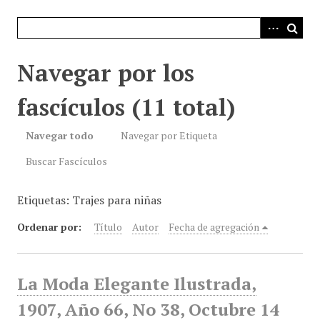
i
n
c
i
Navegar por los
p
a
fascículos (11 total)
l
Navegar todo
Navegar por Etiqueta
Buscar Fascículos
Etiquetas: Trajes para niñas
Ordenar por:
Título
Autor
Fecha de agregación
La Moda Elegante Ilustrada,
1907, Año 66, No 38, Octubre 14