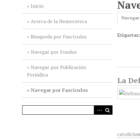
Nave
i
Inicio
n
Navegar
c
Acerca de la Hemeroteca
i
Etiquetas
p
Búsqueda por Fascículos
a
l
Navegar por Fondos
Navegar por Publicación
Periódica
La Def
Navegar por Fascículos
catolicis