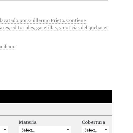
edacatado por Guillermo Prieto. Contiene
ares, editoriales, gacetillas, y noticias del quehacer
miliano
Materia
Cobertura