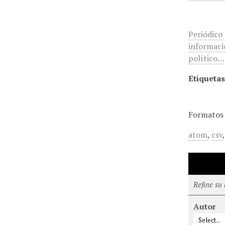
Periódico
informació
político…
Etiquetas
Formatos 
atom
,
csv
Refine su
Autor