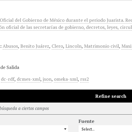
 Oficial del Gobierno de México durante el periodo Juarista. R
n oficial de las secretarías de gobierno, decretos, leyes, circul
:
Abusos
,
Benito Juárez
,
Clero
,
Lincoln
,
Matrimonio civil
,
Maxi
de Salida
,
dc-rdf
,
dcmes-xml
,
json
,
omeka-xml
,
rss2
Refine search
 búsqueda a ciertos campos
Fuente