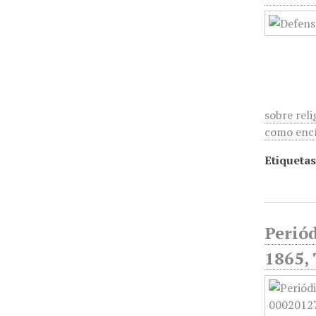
sobre reli
como encí
Etiquetas
Periód
1865,