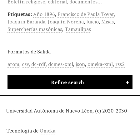
Boletín religioso, editorial, documentos…
Etiquetas:
Año 1896
,
Francisco de Paula Tovar
,
Joaquín Baranda
,
Joaquín Noreña
,
Juicio
,
Misas
,
Supercherías masónicas
,
Tamaulipas
Formatos de Salida
atom
,
csv
,
dc-rdf
,
dcmes-xml
,
json
,
omeka-xml
,
rss2
Refine search
Universidad Autónoma de Nuevo Léon, (c) 2020-2030 -
Tecnología de
Omeka
.