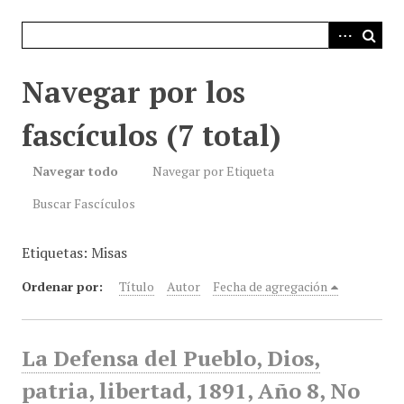
i
n
c
i
Navegar por los
p
a
fascículos (7 total)
l
Navegar todo
Navegar por Etiqueta
Buscar Fascículos
Etiquetas: Misas
Ordenar por:
Título
Autor
Fecha de agregación
La Defensa del Pueblo, Dios,
patria, libertad, 1891, Año 8, No