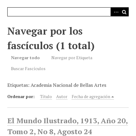
i
n
c
i
Navegar por los
p
a
fascículos (1 total)
l
Navegar todo
Navegar por Etiqueta
Buscar Fascículos
Etiquetas: Academia Nacional de Bellas Artes
Ordenar por:
Título
Autor
Fecha de agregación
El Mundo Ilustrado, 1913, Año 20,
Tomo 2, No 8, Agosto 24