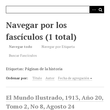
i
n
c
i
Navegar por los
p
a
fascículos (1 total)
l
Navegar todo
Navegar por Etiqueta
Buscar Fascículos
Etiquetas: Páginas de la historia
Ordenar por:
Título
Autor
Fecha de agregación
El Mundo Ilustrado, 1913, Año 20,
Tomo 2, No 8, Agosto 24