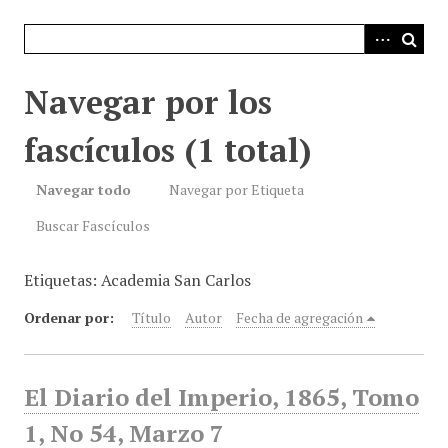
i
n
c
i
Navegar por los
p
a
fascículos (1 total)
l
Navegar todo
Navegar por Etiqueta
Buscar Fascículos
Etiquetas: Academia San Carlos
Ordenar por:
Título
Autor
Fecha de agregación
El Diario del Imperio, 1865, Tomo
1, No 54, Marzo 7