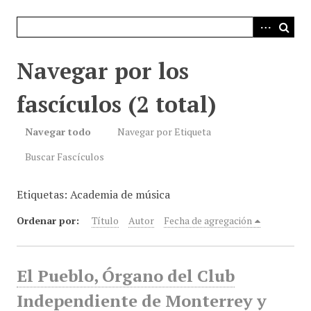
i
n
c
i
Navegar por los
p
a
fascículos (2 total)
l
Navegar todo
Navegar por Etiqueta
Buscar Fascículos
Etiquetas: Academia de música
Ordenar por:
Título
Autor
Fecha de agregación
El Pueblo, Órgano del Club
Independiente de Monterrey y