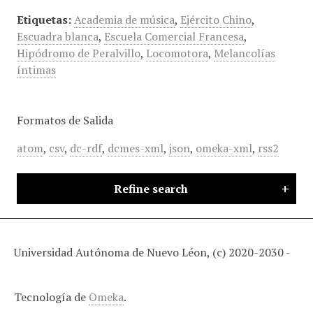
Etiquetas:
Academia de música
,
Ejército Chino
,
Escuadra blanca
,
Escuela Comercial Francesa
,
Hipódromo de Peralvillo
,
Locomotora
,
Melancolías
íntimas
Formatos de Salida
atom
,
csv
,
dc-rdf
,
dcmes-xml
,
json
,
omeka-xml
,
rss2
Refine search
Universidad Autónoma de Nuevo Léon, (c) 2020-2030 -
Tecnología de
Omeka
.