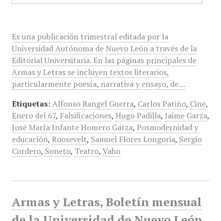
Es una publicación trimestral editada por la
Universidad Autónoma de Nuevo León a través de la
Editorial Universitaria. En las páginas principales de
Armas y Letras se incluyen textos literarios,
particularmente poesía, narrativa y ensayo, de…
Etiquetas:
Alfonso Rangel Guerra
,
Carlos Patiño
,
Cine
,
Enero del 67
,
Falsificaciones
,
Hugo Padilla
,
Jaime Garza
,
José María Infante Homero Garza
,
Posmodernidad y
educación
,
Roosevelt
,
Samuel Flores Longoria
,
Sergio
Cordero
,
Soneto
,
Teatro
,
Vaho
Armas y Letras, Boletín mensual
de la Universidad de Nuevo León,