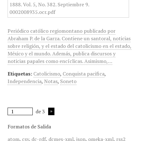
Periódico católico regiomontano publicado por
Abraham P. de la Garza. Contiene un santoral, noticias
sobre religión, y el estado del catolicismo en el estado,
México y el mundo. Además, publica discursos y
noticias papales como encíclicas. Asimismo,…
Etiquetas:
Catolicismo
,
Conquista pacifica
,
Independencia
,
Notas
,
Soneto
de 3
Formatos de Salida
atom
,
csv
,
dc-rdf
,
dcmes-xml
,
json
,
omeka-xml
,
rss2