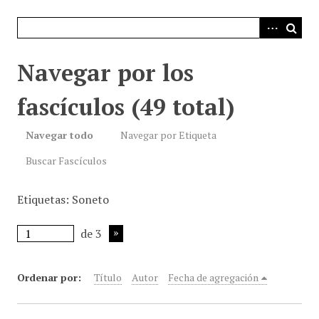
i
n
c
i
Navegar por los
p
a
fascículos (49 total)
l
Navegar todo
Navegar por Etiqueta
Buscar Fascículos
Etiquetas: Soneto
de 3
Ordenar por:
Título
Autor
Fecha de agregación