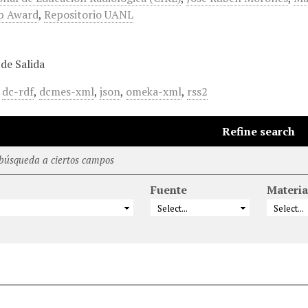
p Award
,
Repositorio UANL
de Salida
,
dc-rdf
,
dcmes-xml
,
json
,
omeka-xml
,
rss2
Refine search
 búsqueda a ciertos campos
Fuente
Materia