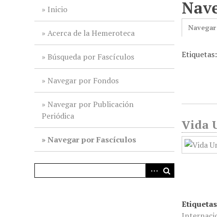
Nave
i
Inicio
n
Navegar
c
Acerca de la Hemeroteca
i
Etiquetas
p
Búsqueda por Fascículos
a
l
Navegar por Fondos
Navegar por Publicación
Periódica
Vida U
Navegar por Fascículos
Etiquetas
Internaci