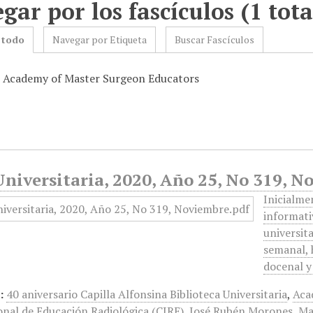
gar por los fascículos (1 tota
 todo
Navegar por Etiqueta
Buscar Fascículos
: Academy of Master Surgeon Educators
niversitaria, 2020, Año 25, No 319, 
Inicialme
informati
universita
semanal, 
docenal y
:
40 aniversario Capilla Alfonsina Biblioteca Universitaria
,
Aca
onal de Educación Radiológica (CIRE)
,
José Rubén Morones
,
Ma