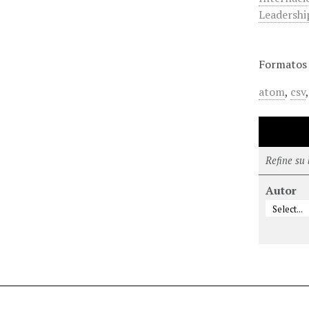
Leadershi
Formatos 
atom
,
csv
Refine su
Autor