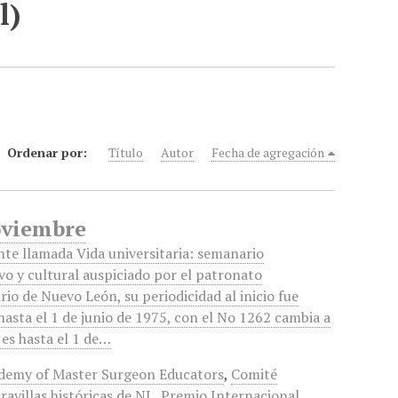
l)
Ordenar por:
Título
Autor
Fecha de agregación
Noviembre
nte llamada Vida universitaria: semanario
vo y cultural auspiciado por el patronato
rio de Nuevo León, su periodicidad al inicio fue
hasta el 1 de junio de 1975, con el No 1262 cambia a
 es hasta el 1 de…
demy of Master Surgeon Educators
,
Comité
ravillas históricas de NL
,
Premio Internacional