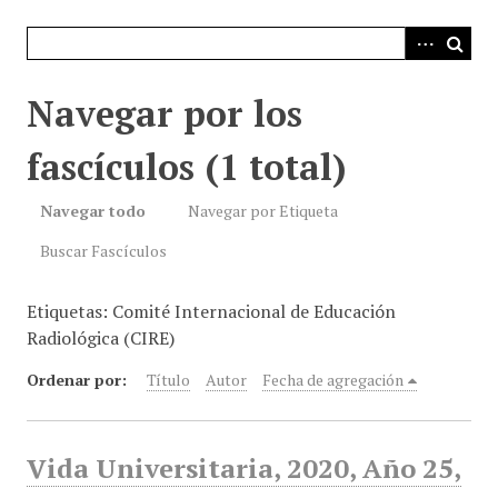
i
n
c
i
Navegar por los
p
a
fascículos (1 total)
l
Navegar todo
Navegar por Etiqueta
Buscar Fascículos
Etiquetas: Comité Internacional de Educación
Radiológica (CIRE)
Ordenar por:
Título
Autor
Fecha de agregación
Vida Universitaria, 2020, Año 25,