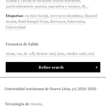
Armas y Letras se incluyen textos literarios,
particularmente poesía, narrativa y ensayo, de…
Etiquetas:
Acción Social
,
Arte precolombino
,
Manuel
Acuña
,
Raúl Rangel Frías
,
Rectores
,
Soberanía
,
Universidad
Formatos de Salida
atom
,
csv
,
dc-rdf
,
dcmes-xml
,
json
,
omeka-xml
,
rss2
Refine search
Universidad Autónoma de Nuevo Léon, (c) 2020-2030 -
Tecnología de
Omeka
.