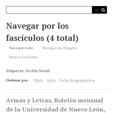
i
n
c
i
Navegar por los
p
a
fascículos (4 total)
l
Navegar todo
Navegar por Etiqueta
Buscar Fascículos
Etiquetas: Acción Social
Ordenar por:
Título
Autor
Fecha de agregación
Armas y Letras, Boletín mensual
de la Universidad de Nuevo León,