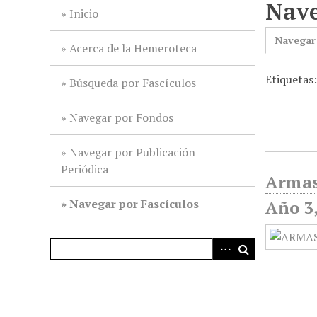
Nave
i
Inicio
n
Navegar
c
Acerca de la Hemeroteca
i
Etiquetas
p
Búsqueda por Fascículos
a
l
Navegar por Fondos
Navegar por Publicación
Periódica
Armas
Navegar por Fascículos
Año 3,