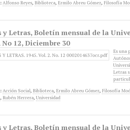
:
Alfonso Reyes
,
Biblioteca
,
Ermilo Abreu Gómez
,
Filosofía M
 y Letras, Boletín mensual de la Univ
 No 12, Diciembre 30
Es una 
Autónom
Universi
Letras s
particu
:
Acción Social
,
Biblioteca
,
Ermilo Abreu Gómez
,
Filosofía Mo
a
,
Rubén Herrera
,
Universidad
 y Letras, Boletín mensual de la Univ