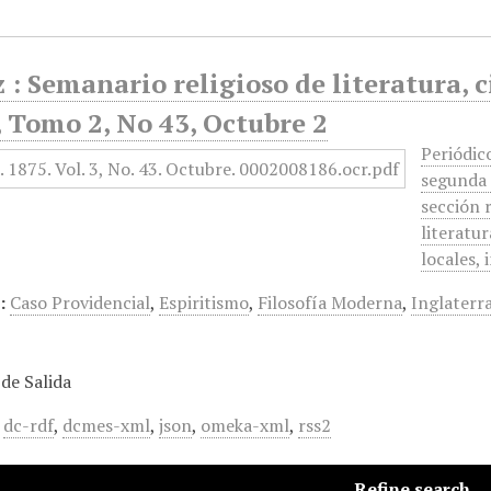
 : Semanario religioso de literatura, c
 Tomo 2, No 43, Octubre 2
Periódic
segunda 
sección r
literatu
locales,
:
Caso Providencial
,
Espiritismo
,
Filosofía Moderna
,
Inglaterr
de Salida
,
dc-rdf
,
dcmes-xml
,
json
,
omeka-xml
,
rss2
Refine search