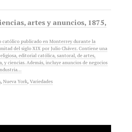
iencias, artes y anuncios, 1875,
o católico publicado en Monterrey durante la
mitad del siglo XIX por Julio Chávez. Contiene una
eligiosa, editorial católica, santoral, de artes,
ra, y ciencias. Además, incluye anuncios de negocios
 industria…
a
,
Nueva York
,
Variedades