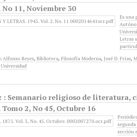
, No 11, Noviembre 30
Es una 
Autónom
Univers
Letras s
particu
:
Alfonso Reyes
,
Biblioteca
,
Filosofía Moderna
,
José D. Frías
,
M
,
Universidad
 : Semanario religioso de literatura, c
 Tomo 2, No 45, Octubre 16
Periódic
segunda 
sección r