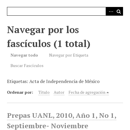
i
n
c
i
Navegar por los
p
a
fascículos (1 total)
l
Navegar todo
Navegar por Etiqueta
Buscar Fascículos
Etiquetas: Acta de Independencia de México
Ordenar por:
Título
Autor
Fecha de agregación
Prepas UANL, 2010, Año 1, No 1,
Septiembre- Noviembre