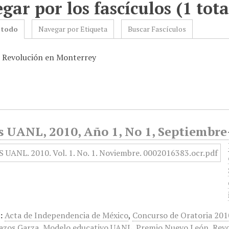
gar por los fascículos (1 tota
 todo
Navegar por Etiqueta
Buscar Fascículos
: Revolución en Monterrey
s UANL, 2010, Año 1, No 1, Septiembr
:
Acta de Independencia de México
,
Concurso de Oratoria 201
vazos Garza
,
Modelo educativo UANL
,
Premio Nuevo León
,
Rev