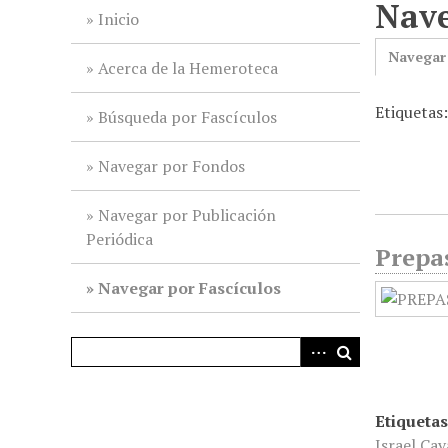
Nave
i
Inicio
n
Navegar
c
Acerca de la Hemeroteca
i
Etiquetas
p
Búsqueda por Fascículos
a
l
Navegar por Fondos
Navegar por Publicación
Periódica
Prepa
Navegar por Fascículos
Etiquetas
Israel Ca