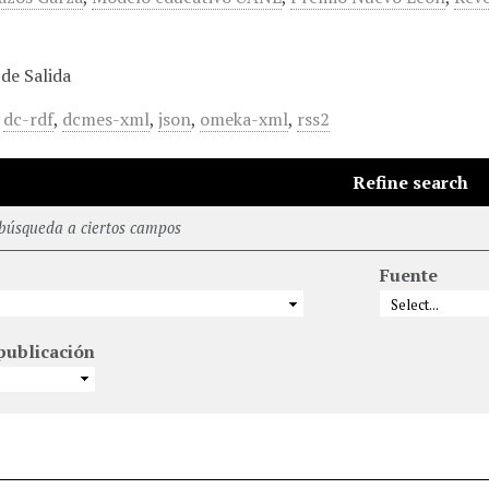
de Salida
,
dc-rdf
,
dcmes-xml
,
json
,
omeka-xml
,
rss2
Refine search
 búsqueda a ciertos campos
Fuente
publicación