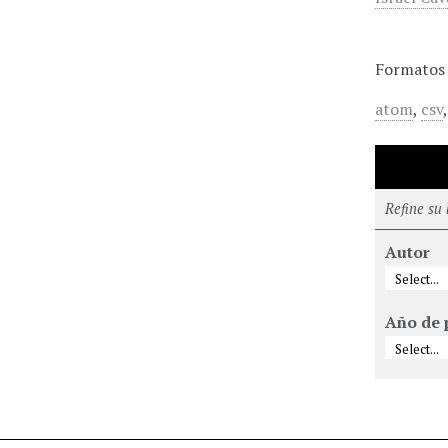
Formatos 
atom
,
csv
Refine su
Autor
Año de 