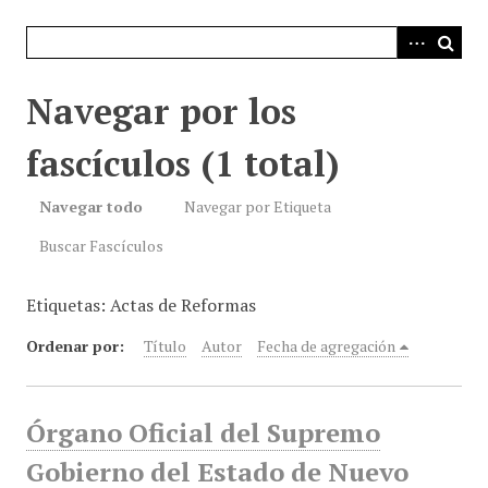
i
n
c
i
Navegar por los
p
a
fascículos (1 total)
l
Navegar todo
Navegar por Etiqueta
Buscar Fascículos
Etiquetas: Actas de Reformas
Ordenar por:
Título
Autor
Fecha de agregación
Órgano Oficial del Supremo
Gobierno del Estado de Nuevo