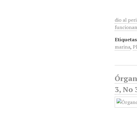
dio al per
funcionam
Etiquetas
marina
,
P
Órgan
3, No 