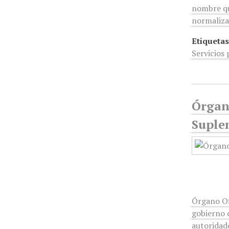
nombre que
normaliza
Etiquetas
Servicios 
Órgan
Suplem
Órgano Ofi
gobierno 
autorida