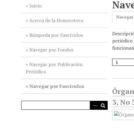
Nave
i
Inicio
n
Navegar
c
Acerca de la Hemeroteca
i
Descripci
p
Búsqueda por Fascículos
periódico 
a
funcionami
l
Navegar por Fondos
Navegar por Publicación
Periódica
Navegar por Fascículos
Órgan
3, No 