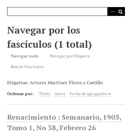
i
n
c
i
Navegar por los
p
a
fascículos (1 total)
l
Navegar todo
Navegar por Etiqueta
Buscar Fascículos
Etiquetas: Actores Martínez Flores y Castillo
Ordenar por:
Título
Autor
Fecha de agregación
Renacimiento : Semanario, 1905,
Tomo 1, No 38, Febrero 26