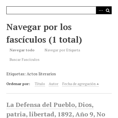
i
n
c
i
Navegar por los
p
a
fascículos (1 total)
l
Navegar todo
Navegar por Etiqueta
Buscar Fascículos
Etiquetas: Actos literarios
Ordenar por:
Título
Autor
Fecha de agregación
La Defensa del Pueblo, Dios,
patria, libertad, 1892, Año 9, No