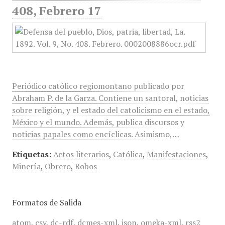
408, Febrero 17
Periódico católico regiomontano publicado por
Abraham P. de la Garza. Contiene un santoral, noticias
sobre religión, y el estado del catolicismo en el estado,
México y el mundo. Además, publica discursos y
noticias papales como encíclicas. Asimismo,…
Etiquetas:
Actos literarios
,
Católica
,
Manifestaciones
,
Minería
,
Obrero
,
Robos
Formatos de Salida
atom
,
csv
,
dc-rdf
,
dcmes-xml
,
json
,
omeka-xml
,
rss2