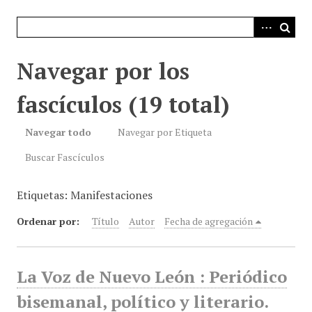
i
n
c
i
Navegar por los
p
a
fascículos (19 total)
l
Navegar todo
Navegar por Etiqueta
Buscar Fascículos
Etiquetas: Manifestaciones
Ordenar por:
Título
Autor
Fecha de agregación
La Voz de Nuevo León : Periódico
bisemanal, político y literario.