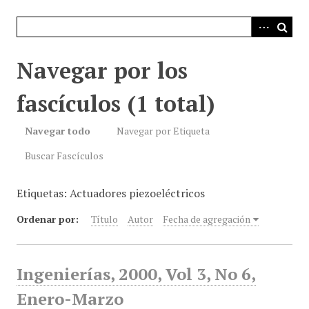
i
n
c
i
Navegar por los
p
a
fascículos (1 total)
l
Navegar todo
Navegar por Etiqueta
Buscar Fascículos
Etiquetas: Actuadores piezoeléctricos
Ordenar por:
Título
Autor
Fecha de agregación
Ingenierías, 2000, Vol 3, No 6,
Enero-Marzo