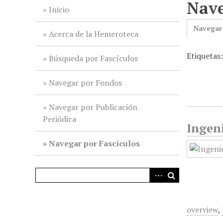
Nave
i
Inicio
n
Navegar
c
Acerca de la Hemeroteca
i
Etiquetas
p
Búsqueda por Fascículos
a
l
Navegar por Fondos
Navegar por Publicación
Periódica
Ingeni
Navegar por Fascículos
overview
,