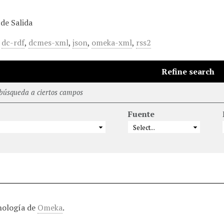
de Salida
,
dc-rdf
,
dcmes-xml
,
json
,
omeka-xml
,
rss2
Refine search
 búsqueda a ciertos campos
Fuente
nología de
Omeka
.