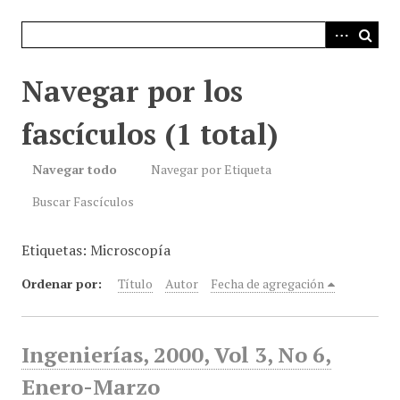
i
n
c
i
Navegar por los
p
a
fascículos (1 total)
l
Navegar todo
Navegar por Etiqueta
Buscar Fascículos
Etiquetas: Microscopía
Ordenar por:
Título
Autor
Fecha de agregación
Ingenierías, 2000, Vol 3, No 6,
Enero-Marzo