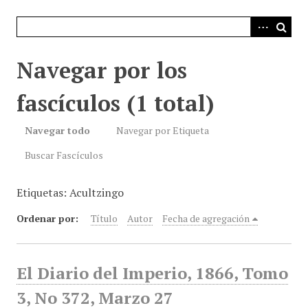
i
n
c
i
Navegar por los
p
a
fascículos (1 total)
l
Navegar todo
Navegar por Etiqueta
Buscar Fascículos
Etiquetas: Acultzingo
Ordenar por:
Título
Autor
Fecha de agregación
El Diario del Imperio, 1866, Tomo
3, No 372, Marzo 27