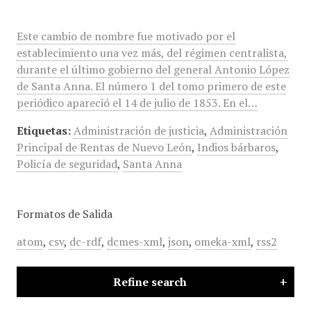
Este cambio de nombre fue motivado por el
establecimiento una vez más, del régimen centralista,
durante el último gobierno del general Antonio López
de Santa Anna. El número 1 del tomo primero de este
periódico apareció el 14 de julio de 1853. En el…
Etiquetas:
Administración de justicia
,
Administración
Principal de Rentas de Nuevo León
,
Indios bárbaros
,
Policía de seguridad
,
Santa Anna
Formatos de Salida
atom
,
csv
,
dc-rdf
,
dcmes-xml
,
json
,
omeka-xml
,
rss2
Refine search