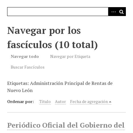
i
n
c
i
Navegar por los
p
a
fascículos (10 total)
l
Navegar todo
Navegar por Etiqueta
Buscar Fascículos
Etiquetas: Administración Principal de Rentas de
Nuevo León
Ordenar por:
Título
Autor
Fecha de agregación
Periódico Oficial del Gobierno del