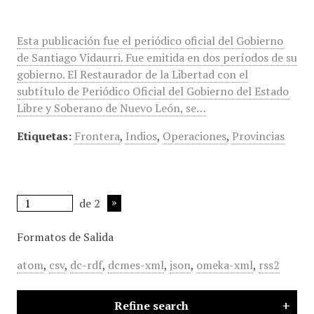
Esta publicación fue el periódico oficial del Gobierno
de Santiago Vidaurri. Fue emitida en dos períodos de su
gobierno. El Restaurador de la Libertad con el
subtítulo de Periódico Oficial del Gobierno del Estado
Libre y Soberano de Nuevo León, se…
Etiquetas:
Frontera
,
Indios
,
Operaciones
,
Provincias
de 2
Formatos de Salida
atom
,
csv
,
dc-rdf
,
dcmes-xml
,
json
,
omeka-xml
,
rss2
Refine search