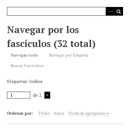
i
n
c
i
Navegar por los
p
a
fascículos (32 total)
l
Navegar todo
Navegar por Etiqueta
Buscar Fascículos
Etiquetas: Indios
de 2
Ordenar por:
Título
Autor
Fecha de agregación