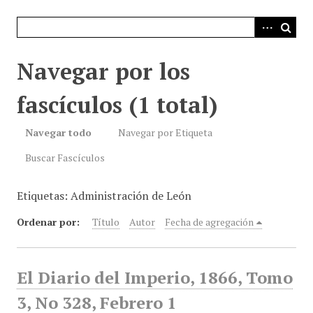
i
n
c
i
Navegar por los
p
a
fascículos (1 total)
l
Navegar todo
Navegar por Etiqueta
Buscar Fascículos
Etiquetas: Administración de León
Ordenar por:
Título
Autor
Fecha de agregación
El Diario del Imperio, 1866, Tomo
3, No 328, Febrero 1