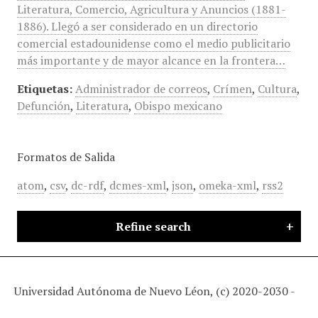
Literatura, Comercio, Agricultura y Anuncios (1881-
1886). Llegó a ser considerado en un directorio
comercial estadounidense como el medio publicitario
más importante y de mayor alcance en la frontera…
Etiquetas:
Administrador de correos
,
Crímen
,
Cultura
,
Defunción
,
Literatura
,
Obispo mexicano
Formatos de Salida
atom
,
csv
,
dc-rdf
,
dcmes-xml
,
json
,
omeka-xml
,
rss2
Refine search
Universidad Autónoma de Nuevo Léon, (c) 2020-2030 -