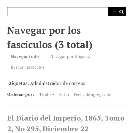
i
n
c
i
Navegar por los
p
a
fascículos (3 total)
l
Navegar todo
Navegar por Etiqueta
Buscar Fascículos
Etiquetas: Administrador de correos
Ordenar por:
Título
Autor
Fecha de agregación
El Diario del Imperio, 1865, Tomo
2, No 295, Diciembre 22