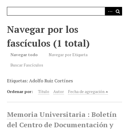
i
n
c
i
Navegar por los
p
a
fascículos (1 total)
l
Navegar todo
Navegar por Etiqueta
Buscar Fascículos
Etiquetas: Adolfo Ruiz Cortínes
Ordenar por:
Título
Autor
Fecha de agregación
Memoria Universitaria : Boletín
del Centro de Documentación y