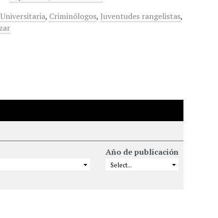
Universitaria
,
Criminólogos
,
Juventudes rangelistas
,
zar
Año de publicación