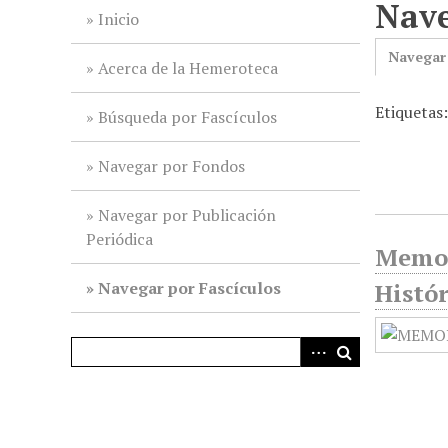
Nave
i
Inicio
n
Navegar
c
Acerca de la Hemeroteca
i
Etiquetas
p
Búsqueda por Fascículos
a
l
Navegar por Fondos
Navegar por Publicación
Periódica
Memor
Navegar por Fascículos
Histór