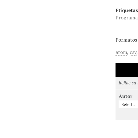
Etiquetas
Programa 
Formatos 
atom
,
csv
Refine su
Autor