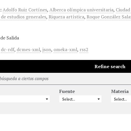
:
Adolfo Ruiz Cortínes
,
Alberca olímpica universitaria
,
Ciudad 
de estudios generales
,
Riqueza artística
,
Roque González Sala
de Salida
,
dc-rdf
,
dcmes-xml
,
json
,
omeka-xml
,
rss2
Refine search
 búsqueda a ciertos campos
Fuente
Materia