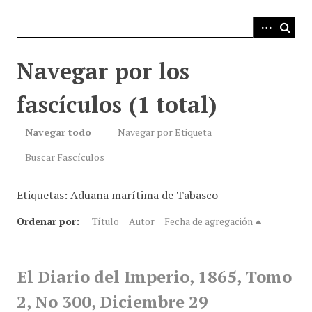
i
n
c
i
Navegar por los
p
a
fascículos (1 total)
l
Navegar todo
Navegar por Etiqueta
Buscar Fascículos
Etiquetas: Aduana marítima de Tabasco
Ordenar por:
Título
Autor
Fecha de agregación
El Diario del Imperio, 1865, Tomo
2, No 300, Diciembre 29