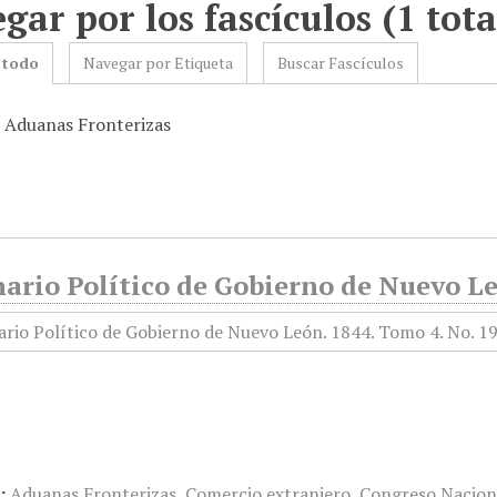
gar por los fascículos (1 tota
 todo
Navegar por Etiqueta
Buscar Fascículos
: Aduanas Fronterizas
ario Político de Gobierno de Nuevo Le
:
Aduanas Fronterizas
,
Comercio extranjero
,
Congreso Nacion