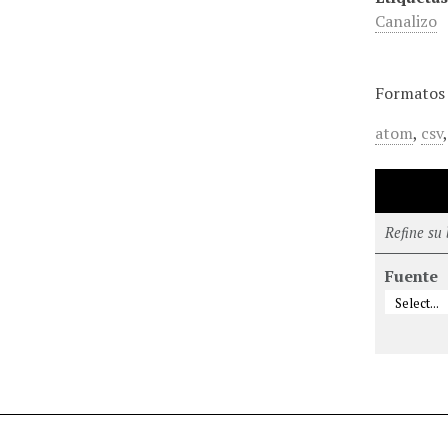
Canalizo
Formatos 
atom
,
csv
Refine su
Fuente