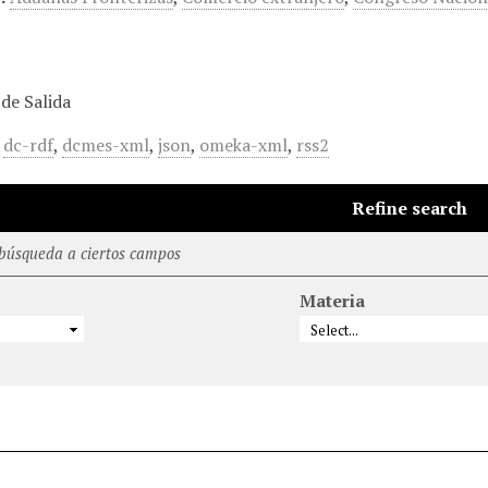
de Salida
,
dc-rdf
,
dcmes-xml
,
json
,
omeka-xml
,
rss2
Refine search
 búsqueda a ciertos campos
Materia