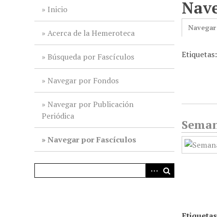
Nave
i
Inicio
n
Navegar
c
Acerca de la Hemeroteca
i
Etiquetas
p
Búsqueda por Fascículos
a
l
Navegar por Fondos
Navegar por Publicación
Periódica
Seman
Navegar por Fascículos
Etiquetas