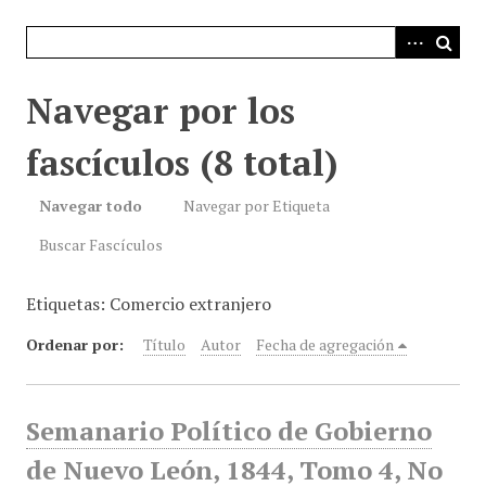
i
n
c
i
Navegar por los
p
a
fascículos (8 total)
l
Navegar todo
Navegar por Etiqueta
Buscar Fascículos
Etiquetas: Comercio extranjero
Ordenar por:
Título
Autor
Fecha de agregación
Semanario Político de Gobierno
de Nuevo León, 1844, Tomo 4, No