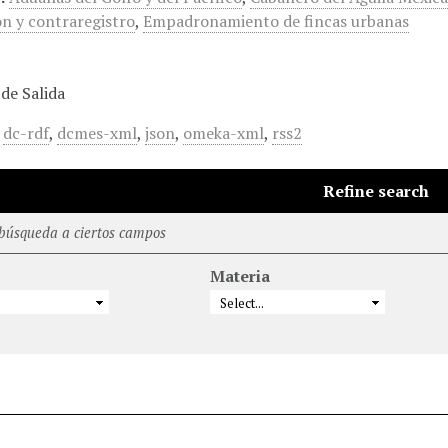
ón y contraregistro
,
Empadronamiento de fincas urbanas
de Salida
,
dc-rdf
,
dcmes-xml
,
json
,
omeka-xml
,
rss2
Refine search
 búsqueda a ciertos campos
Materia