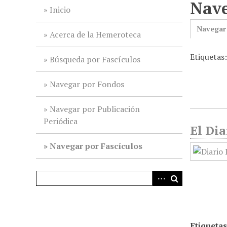
Nave
i
Inicio
n
Navegar
c
Acerca de la Hemeroteca
i
Etiquetas:
p
Búsqueda por Fascículos
a
l
Navegar por Fondos
Navegar por Publicación
Periódica
El Dia
Navegar por Fascículos
Etiquetas