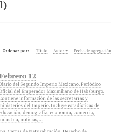
l)
Ordenar por:
Título
Autor
Fecha de agregación
 Febrero 12
Diario del Segundo Imperio Mexicano. Periódico
Oficial del Emperador Maximiliano de Habsburgo.
Contiene información de las secretarías y
ministerios del Imperio. Incluye estadísticas de
educación, demografía, economía, comercio,
industria, noticias,…
ana
,
Cartas de Naturalización
,
Derecho de