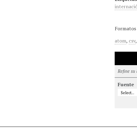
internaci
Formatos 
atom
,
csv
Refine su
Fuente