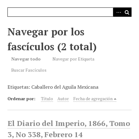
i
n
c
i
Navegar por los
p
a
fascículos (2 total)
l
Navegar todo
Navegar por Etiqueta
Buscar Fascículos
Etiquetas: Caballero del Aguila Mexicana
Ordenar por:
Título
Autor
Fecha de agregación
El Diario del Imperio, 1866, Tomo
3, No 338, Febrero 14