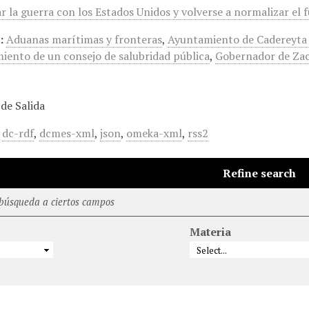
ar la guerra con los Estados Unidos y volverse a normalizar el
:
Aduanas marítimas y fronteras
,
Ayuntamiento de Cadereyta
miento de un consejo de salubridad pública
,
Gobernador de Za
de Salida
,
dc-rdf
,
dcmes-xml
,
json
,
omeka-xml
,
rss2
Refine search
 búsqueda a ciertos campos
Materia