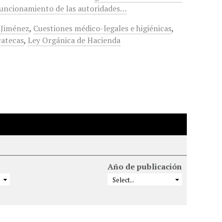
 funcionamiento de las autoridades…
 Jiménez
,
Cuestiones médico-legales e higiénicas
,
catecas
,
Ley Orgánica de Hacienda
Año de publicación