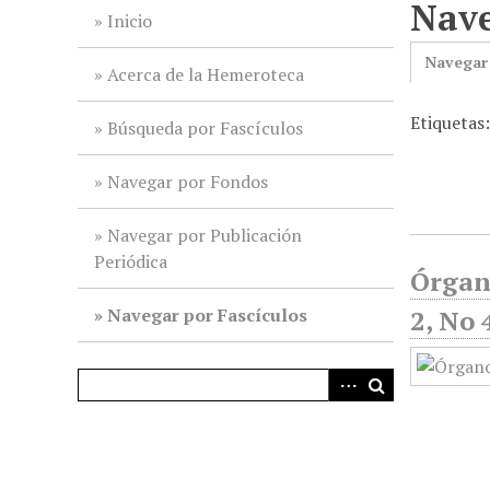
Nave
i
Inicio
n
Navegar
c
Acerca de la Hemeroteca
i
Etiquetas
p
Búsqueda por Fascículos
a
l
Navegar por Fondos
Navegar por Publicación
Periódica
Órgan
Navegar por Fascículos
2, No 