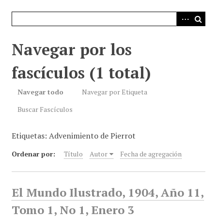
i
n
c
i
Navegar por los
p
a
fascículos (1 total)
l
Navegar todo
Navegar por Etiqueta
Buscar Fascículos
Etiquetas: Advenimiento de Pierrot
Ordenar por:
Título
Autor
Fecha de agregación
El Mundo Ilustrado, 1904, Año 11,
Tomo 1, No 1, Enero 3